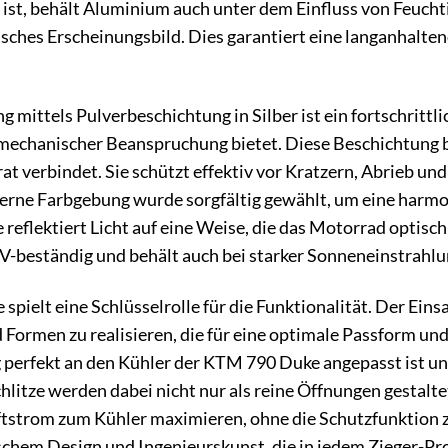
st ist, behält Aluminium auch unter dem Einfluss von Feuch
tisches Erscheinungsbild. Dies garantiert eine langanhalte
 mittels Pulverbeschichtung in Silber ist ein fortschritt
echanischer Beanspruchung bietet. Diese Beschichtung bild
 verbindet. Sie schützt effektiv vor Kratzern, Abrieb und 
lberne Farbgebung wurde sorgfältig gewählt, um eine harm
 reflektiert Licht auf eine Weise, die das Motorrad optisc
-beständig und behält auch bei starker Sonneneinstrahlun
spielt eine Schlüsselrolle für die Funktionalität. Der Ein
 Formen zu realisieren, die für eine optimale Passform und F
 perfekt an den Kühler der KTM 790 Duke angepasst ist u
hlitze werden dabei nicht nur als reine Öffnungen gestalte
uftstrom zum Kühler maximieren, ohne die Schutzfunktion zu
chem Design und Ingenieurskunst, die in jedem Zieger-Pro