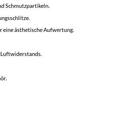
nd Schmutzpartikeln.
ungsschlitze.
r eine ästhetische Aufwertung.
Luftwiderstands.
ör.