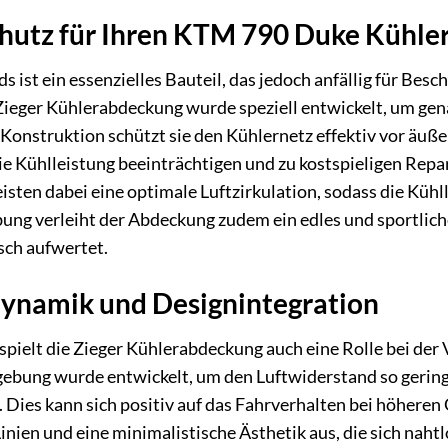
hutz für Ihren KTM 790 Duke Kühle
s ist ein essenzielles Bauteil, das jedoch anfällig für Be
Zieger Kühlerabdeckung wurde speziell entwickelt, um gen
Konstruktion schützt sie den Kühlernetz effektiv vor äuße
ie Kühlleistung beeinträchtigen und zu kostspieligen Repa
isten dabei eine optimale Luftzirkulation, sodass die Kühl
bung verleiht der Abdeckung zudem ein edles und sportli
sch aufwertet.
ynamik und Designintegration
pielt die Zieger Kühlerabdeckung auch eine Rolle bei der
bung wurde entwickelt, um den Luftwiderstand so gering w
 Dies kann sich positiv auf das Fahrverhalten bei höhere
Linien und eine minimalistische Ästhetik aus, die sich nah