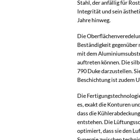
Stahl, der anfällig für Ro
Integrität und sein ästhe
Jahre hinweg.
Die Oberflächenveredelung
Beständigkeit gegenüber m
mit dem Aluminiumsubstrat
auftreten können. Die si
790 Duke darzustellen. Sie
Beschichtung ist zudem UV
Die Fertigungstechnologie 
es, exakt die Konturen und
dass die Kühlerabdeckung
entstehen. Die Lüftungssc
optimiert, dass sie den L
Synergie zwischen technis