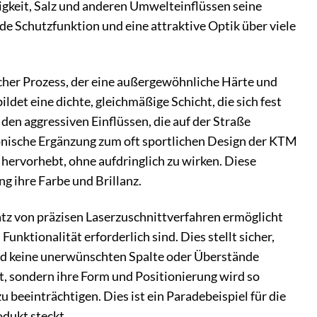
tigkeit, Salz und anderen Umwelteinflüssen seine
nde Schutzfunktion und eine attraktive Optik über viele
licher Prozess, der eine außergewöhnliche Härte und
et eine dichte, gleichmäßige Schicht, die sich fest
den aggressiven Einflüssen, die auf der Straße
onische Ergänzung zum oft sportlichen Design der KTM
h hervorhebt, ohne aufdringlich zu wirken. Diese
g ihre Farbe und Brillanz.
satz von präzisen Laserzuschnittverfahren ermöglicht
unktionalität erforderlich sind. Dies stellt sicher,
nd keine unerwünschten Spalte oder Überstände
t, sondern ihre Form und Positionierung wird so
 beeinträchtigen. Dies ist ein Paradebeispiel für die
dukt steckt.