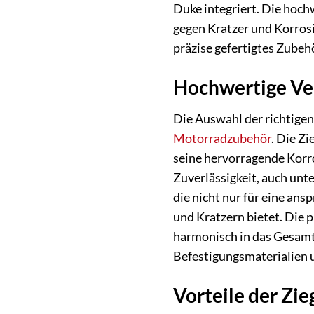
Duke integriert. Die hoch
gegen Kratzer und Korrosio
präzise gefertigtes Zubehö
Hochwertige Ve
Die Auswahl der richtigen
Motorradzubehör
. Die Z
seine hervorragende Korro
Zuverlässigkeit, auch unt
die nicht nur für eine an
und Kratzern bietet. Die 
harmonisch in das Gesamt
Befestigungsmaterialien u
Vorteile der Zi