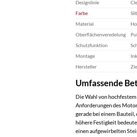
Designlinie
Cl
Farbe
Sil
Material
Ho
Oberflächenveredelung
Pul
Schutzfunktion
Sch
Montage
In
Hersteller
Zi
Umfassende Bet
Die Wahl von hochfestem 
Anforderungen des Motorra
gerade bei einem Bauteil, 
höhere Festigkeit bedeute
einen aufgewirbelten Stei