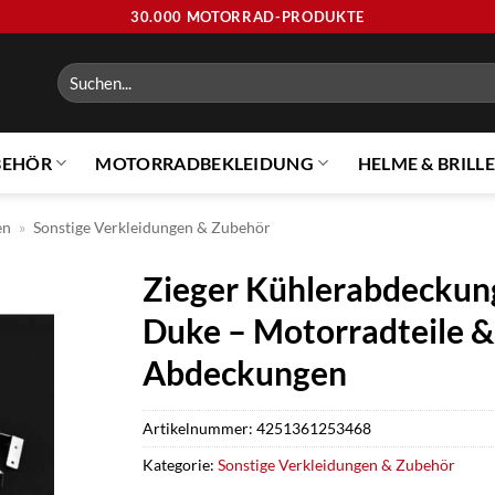
30.000 MOTORRAD-PRODUKTE
Suchen
nach:
BEHÖR
MOTORRADBEKLEIDUNG
HELME & BRILL
en
»
Sonstige Verkleidungen & Zubehör
Zieger Kühlerabdeckung
Duke – Motorradteile & 
Abdeckungen
Artikelnummer:
4251361253468
Kategorie:
Sonstige Verkleidungen & Zubehör