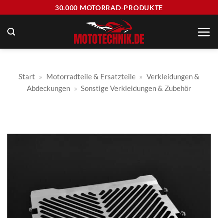
Zum
30.000 MOTORRAD-PRODUKTE
Inhalt
springen
Start
»
Motorradteile & Ersatzteile
»
Verkleidungen &
Abdeckungen
»
Sonstige Verkleidungen & Zubehör