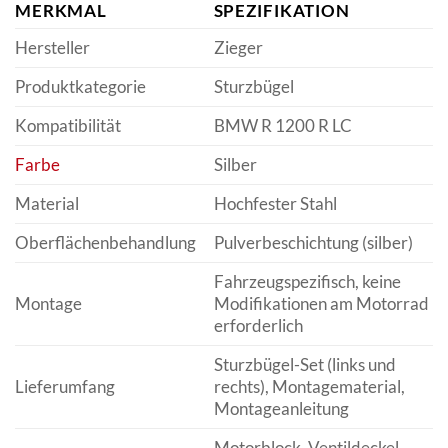
MERKMAL
SPEZIFIKATION
Hersteller
Zieger
Produktkategorie
Sturzbügel
Kompatibilität
BMW R 1200 R LC
Farbe
Silber
Material
Hochfester Stahl
Oberflächenbehandlung
Pulverbeschichtung (silber)
Fahrzeugspezifisch, keine
Montage
Modifikationen am Motorrad
erforderlich
Sturzbügel-Set (links und
Lieferumfang
rechts), Montagematerial,
Montageanleitung
Motorblock, Ventildeckel,