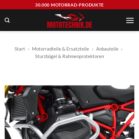
Zum
30.000 MOTORRAD-PRODUKTE
Inhalt
springen
Start
»
Motorradteile & Ersatzteile
»
Anbauteile
»
Sturzbügel & Rahmenprotektoren